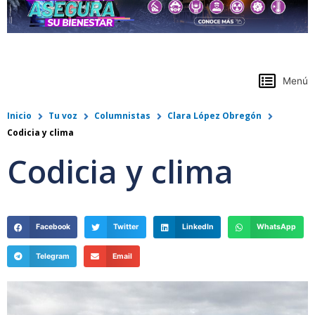
https://www.colpensiones.gov.co/
Menú
Inicio
Tu voz
Columnistas
Clara López Obregón
Codicia y clima
Codicia y clima
Facebook
Twitter
LinkedIn
WhatsApp
Telegram
Email