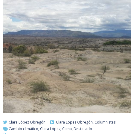
Clara López Obregón
Clara López Obregón
,
Columnistas
Cambio climático
,
Clara López
,
Clima
,
Destacado