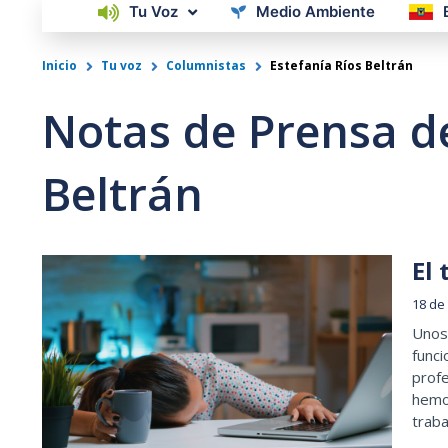
Tu Voz
Medio Ambiente
Inicio
Tu voz
Columnistas
Estefanía Ríos Beltrán
Notas de Prensa de
Beltrán
El 
18 de
Unos 
funci
profe
hemo
traba