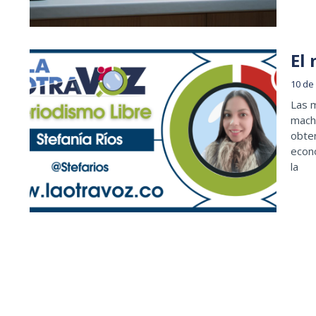
El
10 de
Las m
mach
obten
econo
la