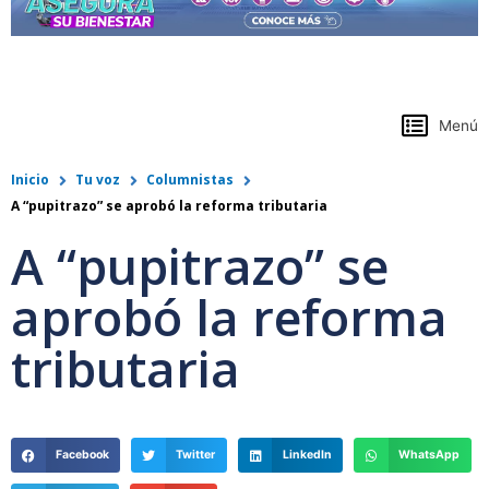
https://www.colpensiones.gov.co/
Menú
Inicio
Tu voz
Columnistas
A “pupitrazo” se aprobó la reforma tributaria
A “pupitrazo” se
aprobó la reforma
tributaria
Facebook
Twitter
LinkedIn
WhatsApp