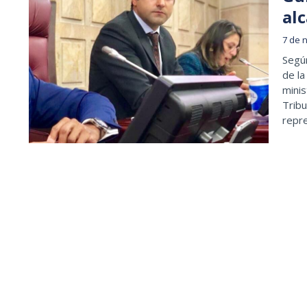
al
7 de 
Segú
de la
minis
Tribu
repr