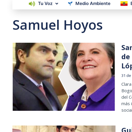
Tu Voz
Medio Ambiente
Samuel Hoyos
Sa
de 
Ló
31 de
Clara
Bogo
del 
más i
socia
Gu