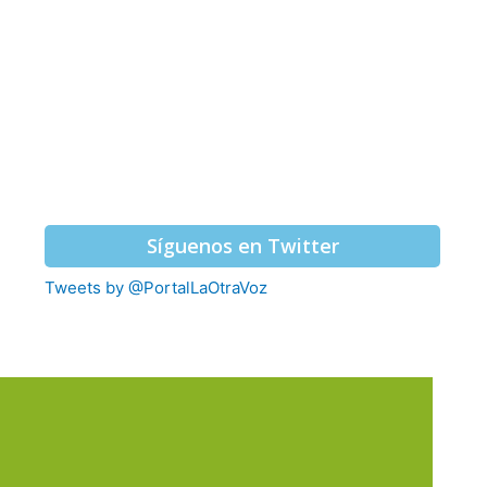
Síguenos en Twitter
Tweets by @PortalLaOtraVoz