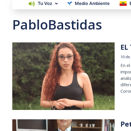
Tu Voz
Medio Ambiente
PabloBastidas
EL
10 de 
En el
impo
anali
difer
Coron
Pe