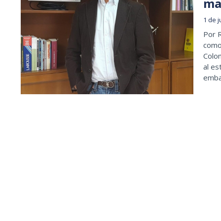
ma
1 de 
Por R
como:
Colom
al es
emba