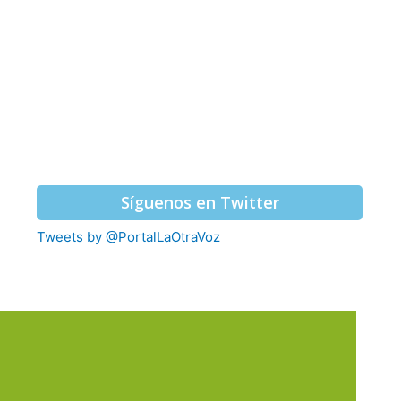
Síguenos en Twitter
Tweets by @PortalLaOtraVoz