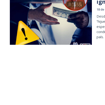
ig
18 de
Desde
“hiju
espec
condu
país.