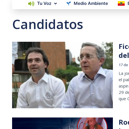
Tu Voz
Medio Ambiente
Candidatos
Fic
de
17 de
La jo
el pa
aspir
29 d
que 
Ro