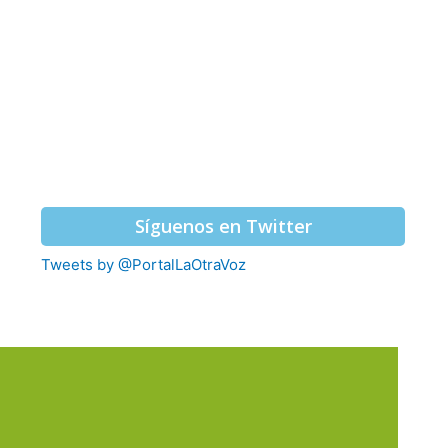
Síguenos en Twitter
Tweets by @PortalLaOtraVoz