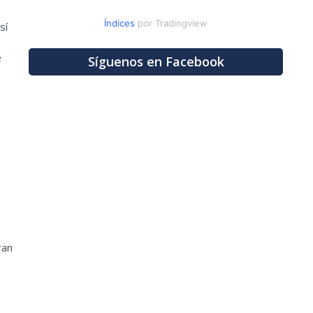
Índices
por Tradingview
sí
e
Síguenos en Facebook
ran