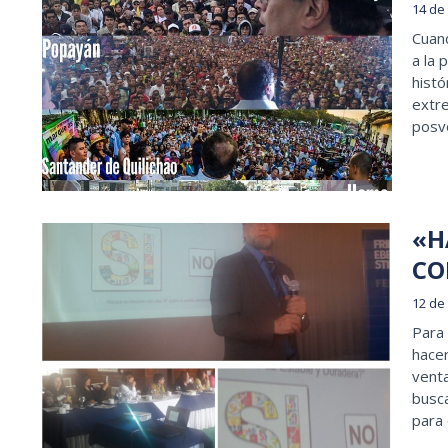
14 de
Cuand
a la 
histó
extre
posv
«H
CO
12 de
Para 
hacer
venta
busc
para