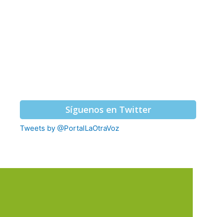
Síguenos en Twitter
Tweets by @PortalLaOtraVoz