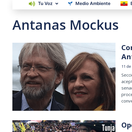
Tu Voz
Medio Ambiente
Antanas Mockus
Co
An
11 de 
Secci
acept
sena
proce
conv
Op