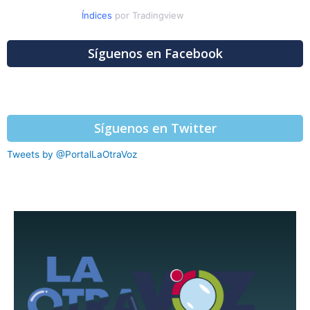
Índices
por Tradingview
Síguenos en Facebook
Síguenos en Twitter
Tweets by @PortalLaOtraVoz